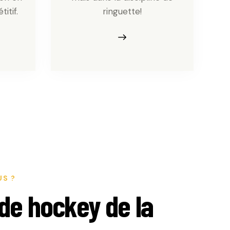
itif.
ringuette!
S ?
 de hockey de la