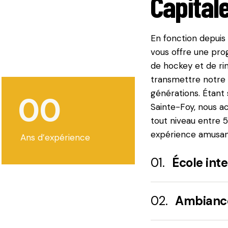
Capital
En fonction depuis 
vous offre une pro
de hockey et de ri
transmettre notre 
générations. Étant 
0
0
Sainte-Foy, nous ac
tout niveau entre 5
expérience amusant
Ans d’expérience
01.
École int
02.
Ambianc