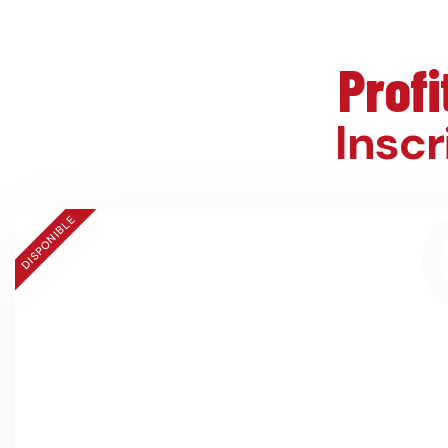
Profi
Insc
DISPONIBLE
Camps d'été
23 juin au 22 août 2025
à partir de
600$