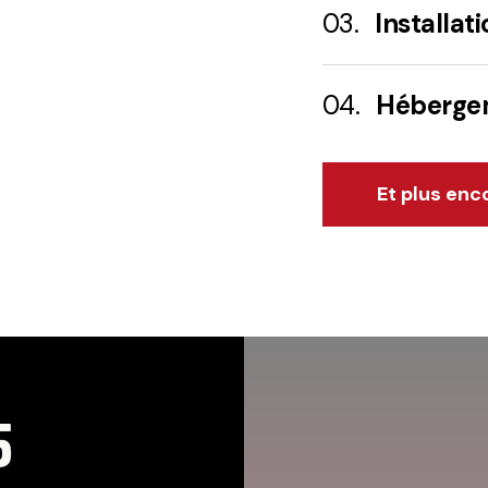
03.
Installat
04.
Hébergem
Et plus enc
5