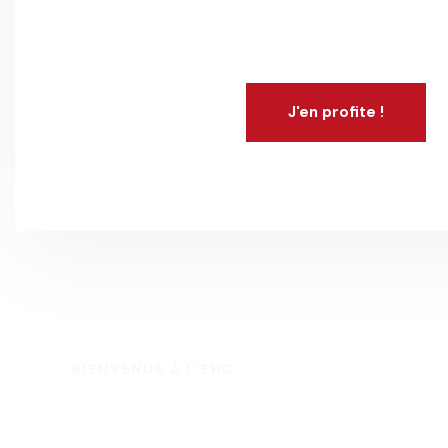
525$
J'en profite !
BIENVENUE À L'EHC
Vise le Top !