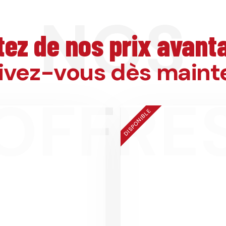
NOS
tez de nos prix avan
rivez-vous dès maint
OFFRE
DISPONIBLE